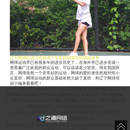
辽宁网球培训已经形成了非常科学规范的训练体系
​网球运动早已有很多年的进步历史了，在海外早已进步变成一
类普遍广泛欢迎的群众运动，可以说成老少皆宜。而在我国而
言，网球依然一个非常好的运动，网球的爱好者依然相对性小
众某些，网球运动的群众基础依然欠缺了某些，和辽宁网球培
训小编来看看吧！
辽宁兴国网球俱乐部有限公司主营
沈阳网球
,
辽宁网球培训
,
沈阳少儿
网球培训
,
沈阳成人网球培训
,
沈阳网球私人订制
,更多了解
沈阳网球
,
辽宁网球培训
,
沈阳少儿网球培训
,
沈阳成人网球培训
,
沈阳网球私人订
制
请咨询我们，联系人张经理15502484327
CopyRight © 版权所有:
辽宁兴国网球俱乐部有限公司
技术支持:
网站地图
XML
本站关键字:
沈阳网球
辽宁网球培训
沈阳少儿网球培训
沈阳成人网