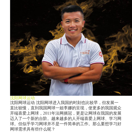
沈阳网球运动
沈阳网球运动 沈阳网球进入我国的时刻也比较早，但发展一
直比较慢，直到我国网球一姐李娜的呈现，使更多的我国观众
开端喜爱上网球，2011年法网摘冠，更是让网球在我国的发展
迈入了一个新的台阶。越来越多的人开端喜爱上网球、学习网
球。但似乎学习网球并不是一件简单的工作。那么要想学习好
网球需求具有些什么呢？